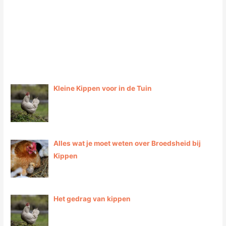
d
e
G
i
d
s
Kleine Kippen voor in de Tuin
Alles wat je moet weten over Broedsheid bij
Kippen
Het gedrag van kippen