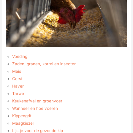
Voeding
Zaden, granen, korrel en insecten
Mais
Gerst
Haver
Tarwe
Keukenafval en groenvoer
Wanneer en hoe voeren
Kippengrit
Maagkiezel
Lijstje voor de gezonde kip