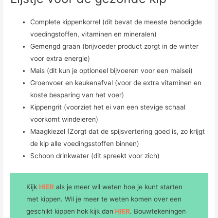
Complete kippenkorrel (dit bevat de meeste benodigde
voedingstoffen, vitaminen en mineralen)
Gemengd graan (brijvoeder product zorgt in de winter
voor extra energie)
Mais (dit kun je optioneel bijvoeren voor een maisei)
Groenvoer en keukenafval (voor de extra vitaminen en
koste besparing van het voer)
Kippengrit (voorziet het ei van een stevige schaal
voorkomt windeieren)
Maagkiezel (Zorgt dat de spijsvertering goed is, zo krijgt
de kip alle voedingsstoffen binnen)
Schoon drinkwater (dit spreekt voor zich)
Kijk
HIER
als je meer wil weten hoe je kunt starten
met kippen. Wil je meer te weten komen over een
geschikt kippen hok kijk dan
HIER
. Bouwtekeningen