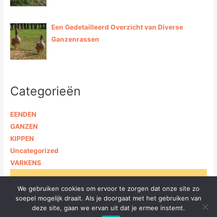
Een Gedetailleerd Overzicht van Diverse
Ganzenrassen
Categorieën
EENDEN
GANZEN
KIPPEN
Uncategorized
VARKENS
Copyright © 2026 Alles over dieren in en om het huis |
We gebruiken cookies om ervoor te zorgen dat onze site zo
Powered by [VE media] |
Privacybeleid
soepel mogelijk draait. Als je doorgaat met het gebruiken van
deze site, gaan we ervan uit dat je ermee instemt.