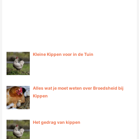
d
e
G
i
d
s
Kleine Kippen voor in de Tuin
Alles wat je moet weten over Broedsheid bij
Kippen
Het gedrag van kippen