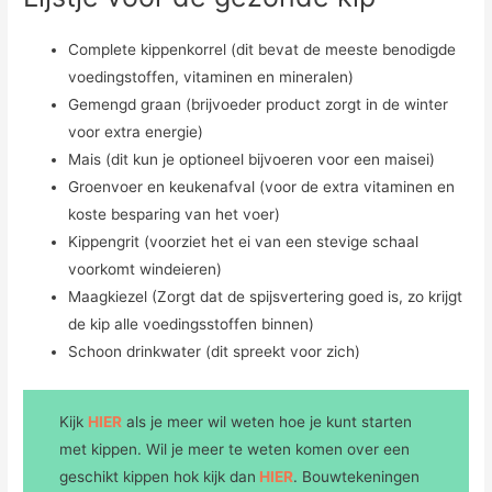
Complete kippenkorrel (dit bevat de meeste benodigde
voedingstoffen, vitaminen en mineralen)
Gemengd graan (brijvoeder product zorgt in de winter
voor extra energie)
Mais (dit kun je optioneel bijvoeren voor een maisei)
Groenvoer en keukenafval (voor de extra vitaminen en
koste besparing van het voer)
Kippengrit (voorziet het ei van een stevige schaal
voorkomt windeieren)
Maagkiezel (Zorgt dat de spijsvertering goed is, zo krijgt
de kip alle voedingsstoffen binnen)
Schoon drinkwater (dit spreekt voor zich)
Kijk
HIER
als je meer wil weten hoe je kunt starten
met kippen. Wil je meer te weten komen over een
geschikt kippen hok kijk dan
HIER
. Bouwtekeningen