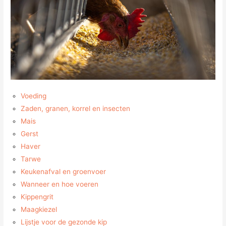
Voeding
Zaden, granen, korrel en insecten
Mais
Gerst
Haver
Tarwe
Keukenafval en groenvoer
Wanneer en hoe voeren
Kippengrit
Maagkiezel
Lijstje voor de gezonde kip