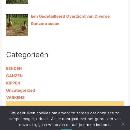
Een Gedetailleerd Overzicht van Diverse
Ganzenrassen
Categorieën
EENDEN
GANZEN
KIPPEN
Uncategorized
VARKENS
Copyright © 2026 Alles over dieren in en om het huis |
We gebruiken cookies om ervoor te zorgen dat onze site zo
Powered by [VE media] |
Privacybeleid
soepel mogelijk draait. Als je doorgaat met het gebruiken van
deze site, gaan we ervan uit dat je ermee instemt.